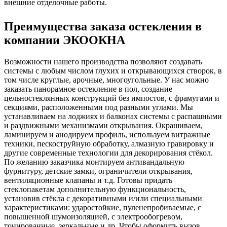
внешние отделочные работы.
Преимущества заказа остекления в
компании ЭКООКНА
Возможности нашего производства позволяют создавать
системы с любым числом глухих и открывающихся створок, в
том числе круглые, арочные, многоугольные. У нас можно
заказать панорамное остекление в пол, создание
цельностеклянных конструкций без импостов, с фрамугами и
секциями, расположенными под разными углами. Мы
устанавливаем на лоджиях и балконах системы с распашными
и раздвижными механизмами открывания. Окрашиваем,
ламинируем и анодируем профиль, используем витражные
техники, пескоструйную обработку, алмазную гравировку и
другие современные технологии для декорирования стёкол.
По желанию заказчика монтируем антивандальную
фурнитуру, детские замки, ограничители открывания,
вентиляционные клапаны и т.д. Готовы придать
стеклопакетам дополнительную функциональность,
установив стёкла с декоративными и/или специальными
характеристиками: ударостойкие, пуленепробиваемые, с
повышенной шумоизоляцией, с электрообогревом,
тонированные, зеркальные и др. Чтобы оформить вызов