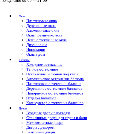
Ежедневно 09:00 — 21:00
Окна
Пластиковые окна
Деревянные окна
Алюминиевые окна
Окна премиум-класса
Цельностеклянные окна
Дизайн окна
Инновации
Окна в дом
Балконы
Холодное остекление
Теплое остекление
Остекление балконов под ключ
Алюминиевое остекление балкона
Пластиковое остекление балкона
Деревянное остекление балконов
Панорамное остекление балконов
Отделка балконов
Калькулятор остекления балконов
Двери
Входные двери в коттедж
Стеклянные двери для сауны и бани
Межкомнатные двери
Двери с декором
Балконные двери