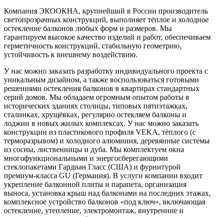
Компания ЭКООКНА, крупнейший в России производитель
светопрозрачных конструкций, выполняет тёплое и холодное
остекление балконов любых форм и размеров. Мы
гарантируем высокое качество изделий и работ, обеспечиваем
герметичность конструкций, стабильную геометрию,
устойчивость к внешнему воздействию.
У нас можно заказать разработку индивидуального проекта с
уникальным дизайном, а также воспользоваться готовыми
решениями остекления балконов в квартирах стандартных
серий домов. Мы обладаем огромным опытом работы в
исторических зданиях столицы, типовых пятиэтажках,
сталинках, хрущёвках, регулярно остекляем балконы и
лоджии в новых жилых комплексах. У нас можно заказать
конструкции из пластикового профиля VEKA, тёплого (с
терморазрывом) и холодного алюминия, деревянные системы
из сосны, лиственницы и дуба. Мы комплектуем окна
многофункциональными и энергосберегающими
стеклопакетами Гардиан Гласс (США) и фурнитурой
премиум-класса GU (Германия). В услуги компании входит
укрепление балконной плиты и парапета, организация
выноса, установка крыш над балконами на последних этажах,
комплексное устройство балконов «под ключ», включающая
остекление, утепление, электромонтаж, внутренние и