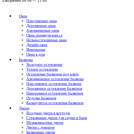
Ежедневно 09:00 — 21:00
Окна
Пластиковые окна
Деревянные окна
Алюминиевые окна
Окна премиум-класса
Цельностеклянные окна
Дизайн окна
Инновации
Окна в дом
Балконы
Холодное остекление
Теплое остекление
Остекление балконов под ключ
Алюминиевое остекление балкона
Пластиковое остекление балкона
Деревянное остекление балконов
Панорамное остекление балконов
Отделка балконов
Калькулятор остекления балконов
Двери
Входные двери в коттедж
Стеклянные двери для сауны и бани
Межкомнатные двери
Двери с декором
Балконные двери