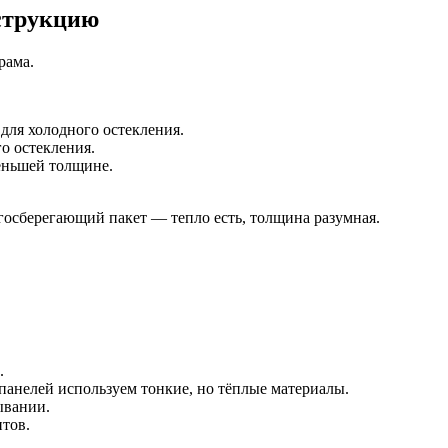
нструкцию
рама.
для холодного остекления.
о остекления.
еньшей толщине.
госберегающий пакет — тепло есть, толщина разумная.
.
анелей используем тонкие, но тёплые материалы.
ывании.
тов.