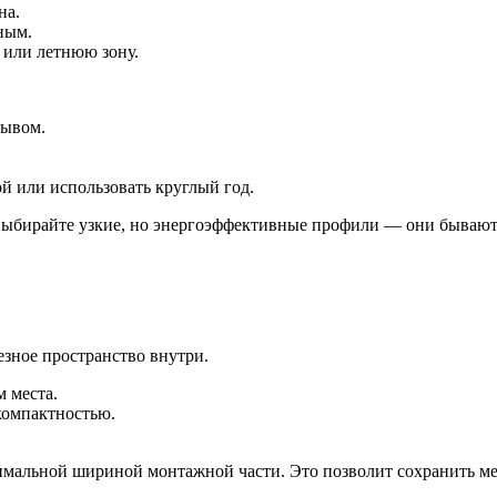
на.
ным.
 или летнюю зону.
рывом.
ой или использовать круглый год.
, выбирайте узкие, но энергоэффективные профили — они бываю
зное пространство внутри.
 места.
компактностью.
альной шириной монтажной части. Это позволит сохранить мест