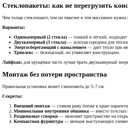
Стеклопакеты: как не перегрузить ко
Чем толще стеклопакет, тем он тяжелее и тем массивнее нужна 
Варианты:
Однокамерный (2 стекла)
— тонкий и лёгкий, подходит 
Двухкамерный (3 стекла)
— золотая середина для тёплог
Энергосберегающий с напылением
— даёт тепло при м
Триплекс
— безопасный, но утяжеляет конструкцию.
Лайфхак:
для хрущёвки часто лучше брать двухкамерный энер
Монтаж без потери пространства
Правильная установка может сэкономить до 5–7 см.
Секреты:
Внешний монтаж
— ставим раму ближе к краю парапета
Минимальная внутренняя обшивка
— вместо толстых п
Раздвижные створки
— экономят пространство на откр
Компактная фурнитура
— меньше выступающих элемен