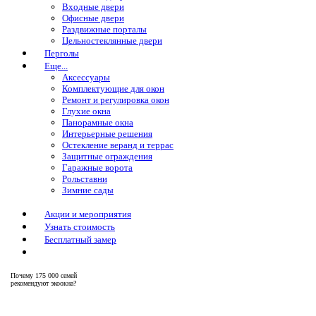
Входные двери
Офисные двери
Раздвижные порталы
Цельностеклянные двери
Перголы
Еще...
Аксессуары
Комплектующие для окон
Ремонт и регулировка окон
Глухие окна
Панорамные окна
Интерьерные решения
Остекление веранд и террас
Защитные ограждения
Гаражные ворота
Рольставни
Зимние сады
Акции и мероприятия
Узнать стоимость
Бесплатный замер
Почему
175 000 семей
рекомендуют экоокна?