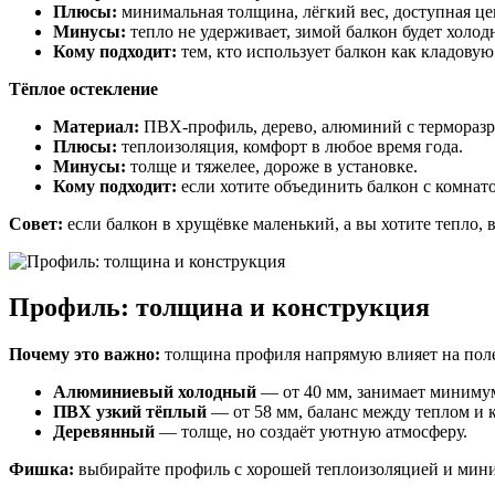
Плюсы:
минимальная толщина, лёгкий вес, доступная це
Минусы:
тепло не удерживает, зимой балкон будет холод
Кому подходит:
тем, кто использует балкон как кладовую
Тёплое остекление
Материал:
ПВХ-профиль, дерево, алюминий с термораз
Плюсы:
теплоизоляция, комфорт в любое время года.
Минусы:
толще и тяжелее, дороже в установке.
Кому подходит:
если хотите объединить балкон с комнат
Совет:
если балкон в хрущёвке маленький, а вы хотите тепло
Профиль: толщина и конструкция
Почему это важно:
толщина профиля напрямую влияет на поле
Алюминиевый холодный
— от 40 мм, занимает минимум
ПВХ узкий тёплый
— от 58 мм, баланс между теплом и 
Деревянный
— толще, но создаёт уютную атмосферу.
Фишка:
выбирайте профиль с хорошей теплоизоляцией и миним