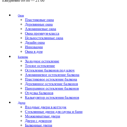
Ежедневно 09:00 — 21:00
Окна
Пластиковые окна
Деревянные окна
Алюминиевые окна
Окна премиум-класса
Цельностеклянные окна
Дизайн окна
Инновации
Окна в дом
Балконы
Холодное остекление
Теплое остекление
Остекление балконов под ключ
Алюминиевое остекление балкона
Пластиковое остекление балкона
Деревянное остекление балконов
Панорамное остекление балконов
Отделка балконов
Калькулятор остекления балконов
Двери
Входные двери в коттедж
Стеклянные двери для сауны и бани
Межкомнатные двери
Двери с декором
Балконные двери