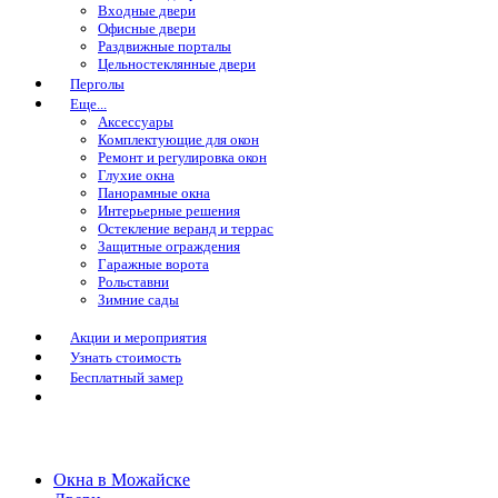
Входные двери
Офисные двери
Раздвижные порталы
Цельностеклянные двери
Перголы
Еще...
Аксессуары
Комплектующие для окон
Ремонт и регулировка окон
Глухие окна
Панорамные окна
Интерьерные решения
Остекление веранд и террас
Защитные ограждения
Гаражные ворота
Рольставни
Зимние сады
Акции и мероприятия
Узнать стоимость
Бесплатный замер
Окна в Можайске