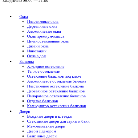
Ежедневно 09:00 — 21:00
Окна
Пластиковые окна
Деревянные окна
Алюминиевые окна
Окна премиум-класса
Цельностеклянные окна
Дизайн окна
Инновации
Окна в дом
Балконы
Холодное остекление
Теплое остекление
Остекление балконов под ключ
Алюминиевое остекление балкона
Пластиковое остекление балкона
Деревянное остекление балконов
Панорамное остекление балконов
Отделка балконов
Калькулятор остекления балконов
Двери
Входные двери в коттедж
Стеклянные двери для сауны и бани
Межкомнатные двери
Двери с декором
Балконные двери