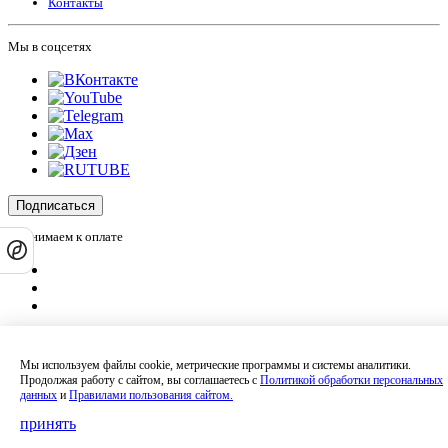
Контакты
Мы в соцсетях
Подписаться
Принимаем к оплате
Оплатить заказ
Оставляя на сайте свои контактные данные, Вы даете согласие на обработку
Мы используем файлы cookie, метрические программы и системы аналитики.
своих персональных данных в соответствии с
политикой
Продолжая работу с сайтом, вы соглашаетесь с
Политикой обработки персональных
конфиденциальности
.
данных
и
Правилами пользования сайтом.
Сайт не является публичной офертой и носит информационный характер.
Политика обработки персональных данных
,
Согласие на обработку
принять
персональных данных
,
Согласие на получение рекламных материалов
.