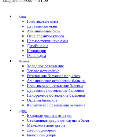
Ежедневно 09:00 — 21:00
Окна
Пластиковые окна
Деревянные окна
Алюминиевые окна
Окна премиум-класса
Цельностеклянные окна
Дизайн окна
Инновации
Окна в дом
Балконы
Холодное остекление
Теплое остекление
Остекление балконов под ключ
Алюминиевое остекление балкона
Пластиковое остекление балкона
Деревянное остекление балконов
Панорамное остекление балконов
Отделка балконов
Калькулятор остекления балконов
Двери
Входные двери в коттедж
Стеклянные двери для сауны и бани
Межкомнатные двери
Двери с декором
Балконные двери