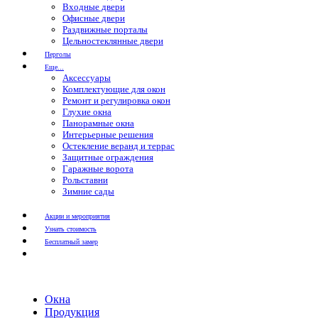
Входные двери
Офисные двери
Раздвижные порталы
Цельностеклянные двери
Перголы
Еще...
Аксессуары
Комплектующие для окон
Ремонт и регулировка окон
Глухие окна
Панорамные окна
Интерьерные решения
Остекление веранд и террас
Защитные ограждения
Гаражные ворота
Рольставни
Зимние сады
Акции и мероприятия
Узнать стоимость
Бесплатный замер
Окна
Продукция